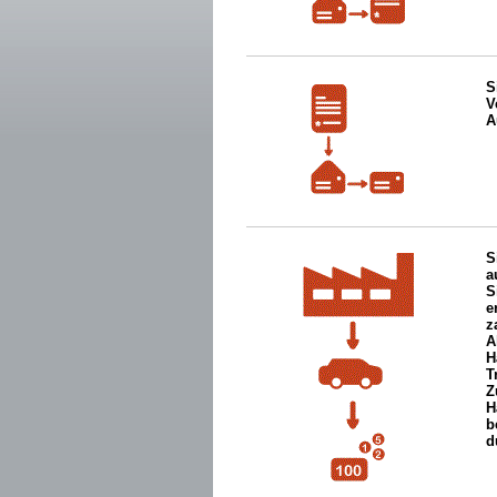
S
V
A
S
a
S
e
z
A
H
T
Z
H
b
d