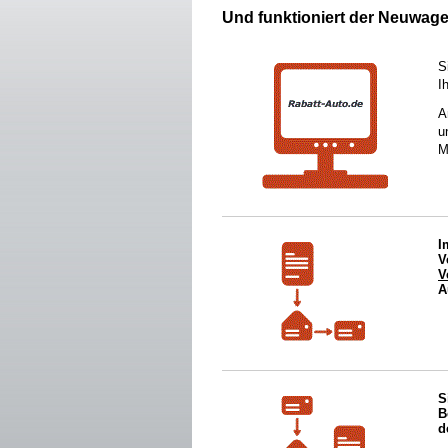
Und funktioniert der Neuwage
S
I
A
u
M
I
V
V
A
S
B
d