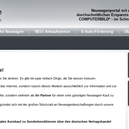
e
Neuwagenportal mit 
durchschnittlichen Ersparnis
COMPUTERBILD* - im Schni
t
che Neuwagen
NEU: Ankaufservice
E-Auto-Förderung
Üb
e!
s Sie denken. Es gibt ein paar einfach Dinge, die Sie wissen müssen:
 das Internet, sondern nutzen dieses Medium ausschließlich zur Information und zur
ufer, sondern vielmehr als
Ihr Partner
für einen sehr günstigen Neuwagen-Kauf zu
egründet sich mit der großen Stückzahl an Neuwagenbeschaffungen durch unsere
malen Autokauf zu Sonderkonditionen über den deutschen Vertragshandel