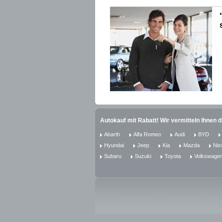
Autokauf mit Rabatt! Wir vermitteln Ihnen 
Abarth
Alfa Romeo
Audi
BYD
Hyundai
Jeep
Kia
Mazda
Nis
Subaru
Suzuki
Toyota
Volkswage