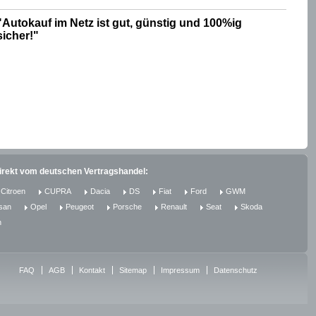
"Autokauf im Netz ist gut, günstig und 100%ig
sicher!"
direkt vom deutschen Vertragshandel:
Citroen
CUPRA
Dacia
DS
Fiat
Ford
GWM
san
Opel
Peugeot
Porsche
Renault
Seat
Skoda
n
FAQ
AGB
Kontakt
Sitemap
Impressum
Datenschutz