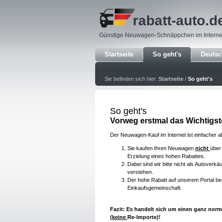
rabatt-auto
.d
Günstige Neuwagen-Schnäppchen im Interne
Startseite
So geht's
Deuts
Sie befinden sich hier:
Startseite
/
So geht's
So geht's
Vorweg erstmal das Wichtigst
Der Neuwagen-Kauf im Internet ist einfacher al
Sie kaufen Ihren Neuwagen
nicht
über
Erzielung eines hohen Rabattes.
Dabei sind wir bitte nicht als Autoverkä
verstehen.
Der hohe Rabatt auf unserem Portal b
Einkaufsgemeinschaft.
Fazit: Es handelt sich um einen ganz nor
(
keine
Re-Importe)!