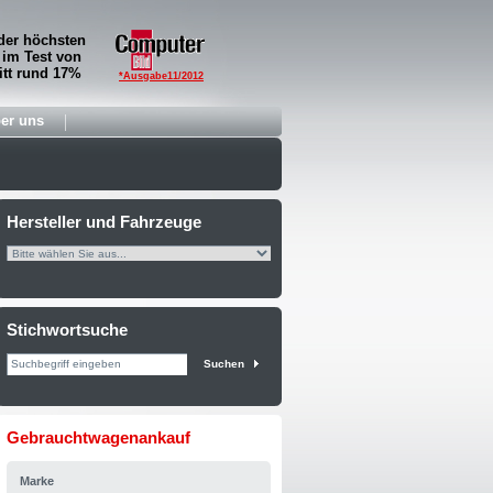
der höchsten
 im Test von
tt rund 17%
*Ausgabe11/2012
er uns
Hersteller und Fahrzeuge
Stichwortsuche
Suchen
Gebrauchtwagenankauf
Marke