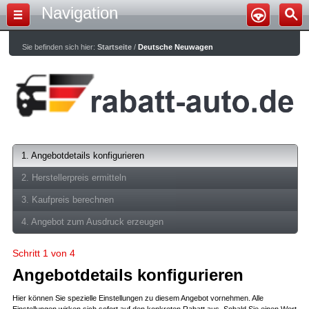
Navigation
Sie befinden sich hier:
Startseite
/
Deutsche Neuwagen
1. Angebotdetails konfigurieren
2. Herstellerpreis ermitteln
3. Kaufpreis berechnen
4. Angebot zum Ausdruck erzeugen
Schritt 1 von 4
Angebotdetails konfigurieren
Hier können Sie spezielle Einstellungen zu diesem Angebot vornehmen. Alle
Einstellungen wirken sich sofort auf den konkreten Rabatt aus. Sobald Sie einen Wert