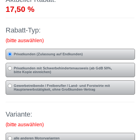
17,50 %
Rabatt-Typ:
(bitte auswählen)
Privatkunden (Zulassung auf Endkunden)
Privatkunden mit Schwerbehindertenausweis (ab GdB 50%,
bitte Kopie einreichen)
Gewerbetreibende / Freiberufler / Land- und Forstwirte mit
Haupterwerbstätigkeit, ohne Großkunden-Vertrag
Variante:
(bitte auswählen)
alle anderen Motorvarianten