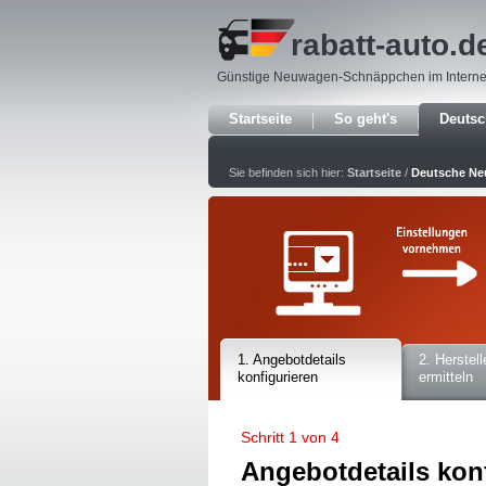
rabatt-auto
.d
Günstige Neuwagen-Schnäppchen im Interne
Startseite
So geht's
Deuts
Sie befinden sich hier:
Startseite
/
Deutsche N
1. Angebotdetails
2. Herstell
konfigurieren
ermitteln
Schritt 1 von 4
Angebotdetails kon