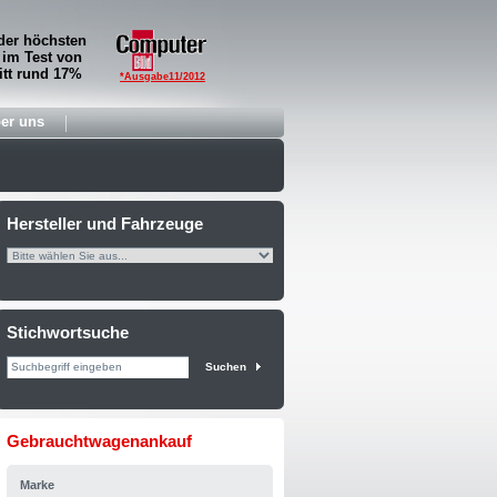
der höchsten
 im Test von
tt rund 17%
*Ausgabe11/2012
er uns
Hersteller und Fahrzeuge
Stichwortsuche
Suchen
Gebrauchtwagenankauf
Marke