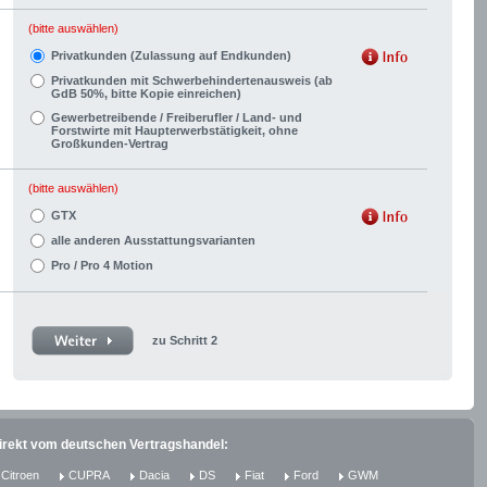
(bitte auswählen)
Privatkunden (Zulassung auf Endkunden)
Privatkunden mit Schwerbehindertenausweis (ab
GdB 50%, bitte Kopie einreichen)
Gewerbetreibende / Freiberufler / Land- und
Forstwirte mit Haupterwerbstätigkeit, ohne
Großkunden-Vertrag
(bitte auswählen)
GTX
alle anderen Ausstattungsvarianten
Pro / Pro 4 Motion
zu Schritt 2
direkt vom deutschen Vertragshandel:
Citroen
CUPRA
Dacia
DS
Fiat
Ford
GWM