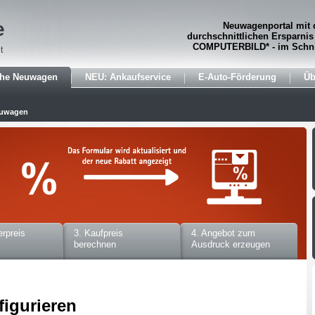
e
Neuwagenportal mit 
durchschnittlichen Ersparnis
COMPUTERBILD* - im Schni
t
che Neuwagen
NEU: Ankaufservice
E-Auto-Förderung
Üb
euwagen
erpreis
3. Kaufpreis
4. Angebot zum
berechnen
Ausdruck erzeugen
figurieren