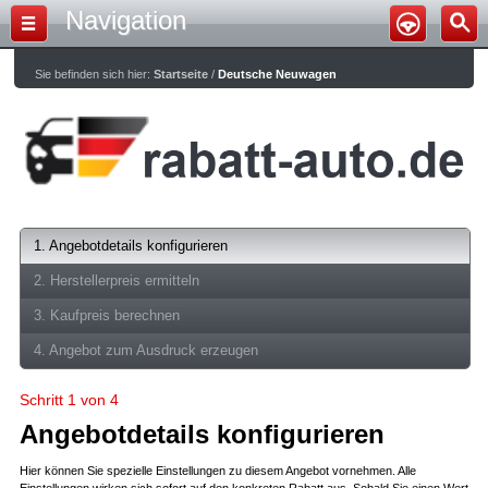
Navigation
Sie befinden sich hier:
Startseite
/
Deutsche Neuwagen
1. Angebotdetails konfigurieren
2. Herstellerpreis ermitteln
3. Kaufpreis berechnen
4. Angebot zum Ausdruck erzeugen
Schritt 1 von 4
Angebotdetails konfigurieren
Hier können Sie spezielle Einstellungen zu diesem Angebot vornehmen. Alle
Einstellungen wirken sich sofort auf den konkreten Rabatt aus. Sobald Sie einen Wert