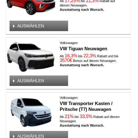
17,25%
21,3%
Ab
bis
Rabatt auf
diesen Neuwagen.
Ausstattung nach Wunsch.
AUSWÄHLEN
Volkswagen
VW Tiguan Neuwagen
16,3%
22,3%
Ab
bis
Rabatt und bis
3570€
Bonus auf diesen Neuwagen.
Ausstattung nach Wunsch.
AUSWÄHLEN
Volkswagen
VW Transporter Kasten /
Pritsche (T7) Neuwagen
21%
33,5%
Ab
bis
Rabatt auf diesen
Neuwagen.
Ausstattung nach Wunsch.
AUSWÄHLEN