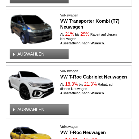
Volkswagen
VW Transporter Kombi (T7)
Neuwagen
21%
29%
Ab
bis
Rabatt auf diesen
Neuwagen.
Ausstattung nach Wunsch.
AUSWÄHLEN
Volkswagen
VW T-Roc Cabriolet Neuwagen
18,3%
21,3%
Ab
bis
Rabatt auf
diesen Neuwagen.
Ausstattung nach Wunsch.
AUSWÄHLEN
Volkswagen
VW T-Roc Neuwagen