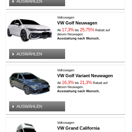
AUSWÄHLEN
Volkswagen
VW Golf Neuwagen
17,3%
25,75%
Ab
bis
Rabatt auf
diesen Neuwagen.
Ausstattung nach Wunsch.
AUSWÄHLEN
Volkswagen
VW Golf Variant Neuwagen
16,3%
21,3%
Ab
bis
Rabatt auf
diesen Neuwagen.
Ausstattung nach Wunsch.
AUSWÄHLEN
Volkswagen
VW Grand California