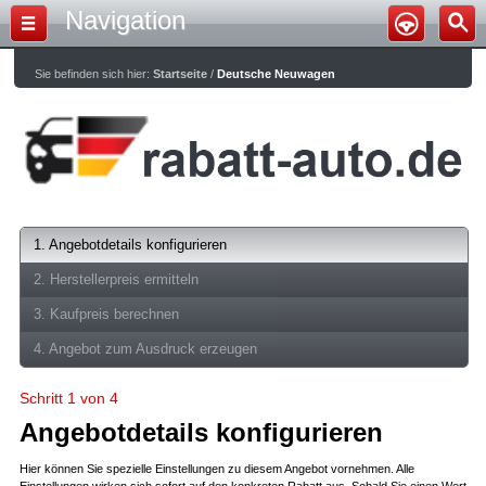
Navigation
Sie befinden sich hier:
Startseite
/
Deutsche Neuwagen
1. Angebotdetails konfigurieren
2. Herstellerpreis ermitteln
3. Kaufpreis berechnen
4. Angebot zum Ausdruck erzeugen
Schritt 1 von 4
Angebotdetails konfigurieren
Hier können Sie spezielle Einstellungen zu diesem Angebot vornehmen. Alle
Einstellungen wirken sich sofort auf den konkreten Rabatt aus. Sobald Sie einen Wert