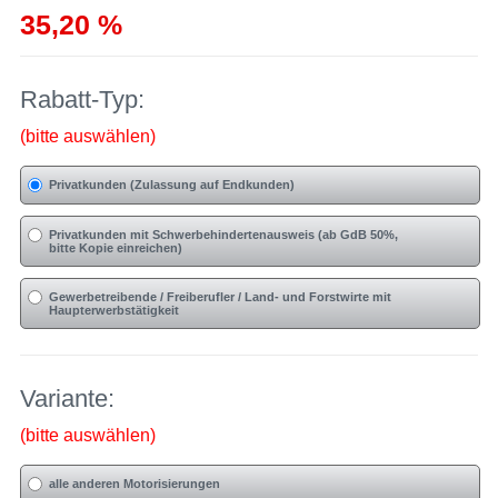
35,20 %
Rabatt-Typ:
(bitte auswählen)
Privatkunden (Zulassung auf Endkunden)
Privatkunden mit Schwerbehindertenausweis (ab GdB 50%,
bitte Kopie einreichen)
Gewerbetreibende / Freiberufler / Land- und Forstwirte mit
Haupterwerbstätigkeit
Variante:
(bitte auswählen)
alle anderen Motorisierungen