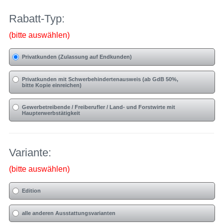
Rabatt-Typ:
(bitte auswählen)
Privatkunden (Zulassung auf Endkunden)
Privatkunden mit Schwerbehindertenausweis (ab GdB 50%,
bitte Kopie einreichen)
Gewerbetreibende / Freiberufler / Land- und Forstwirte mit
Haupterwerbstätigkeit
Variante:
(bitte auswählen)
Edition
alle anderen Ausstattungsvarianten