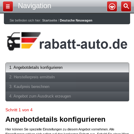
Navigation
Sie befinden sich hier:
Startseite
/
Deutsche Neuwagen
1. Angebotdetails konfigurieren
2. Herstellerpreis ermitteln
3. Kaufpreis berechnen
4. Angebot zum Ausdruck erzeugen
Schritt 1 von 4
Angebotdetails konfigurieren
Hier können Sie spezielle Einstellungen zu diesem Angebot vornehmen. Alle
Einstellungen wirken sich sofort auf den konkreten Rabatt aus. Sobald Sie einen Wert