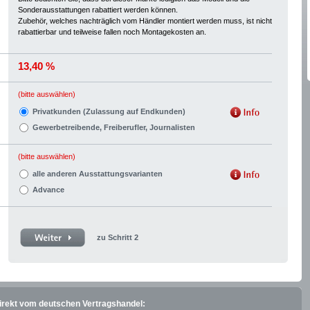
Sonderausstattungen rabattiert werden können.
Zubehör, welches nachträglich vom Händler montiert werden muss, ist nicht
rabattierbar und teilweise fallen noch Montagekosten an.
13,40 %
(bitte auswählen)
Privatkunden (Zulassung auf Endkunden)
Gewerbetreibende, Freiberufler, Journalisten
(bitte auswählen)
alle anderen Ausstattungsvarianten
Advance
zu Schritt 2
direkt vom deutschen Vertragshandel: