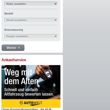
Modell
Erstzulassung
Ankaufservice
Unser Kooperationspartner - die HUK-