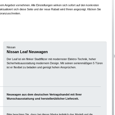
esem Angebot vornehmen. Alle Einstellungen wirken sich sofort auf den konkreten
ktualisiert sich diese Seite und der neue Rabatt wird Ihnen angezeigt. Klicken Sie
oranzuschreiten.
Nissan
Nissan Leaf Neuwagen
Der Leaf ist ein flinker Stadtflitzer mit modernster Elektro-Technik, hoher
Sicherheitsausstattung modernem Design. Mit seinen serienmäßigen 5 Türen
ist er flexibel zu beladen und genügt hohen Ansprüchen.
Neuwagen aus dem deutschen Vertragshandel mit Ihrer
Wunschausstattung und herstellerüblicher Lieferzeit.
Bitte beachten Sie, dass bei dieser Marke lediglich das Modell und die