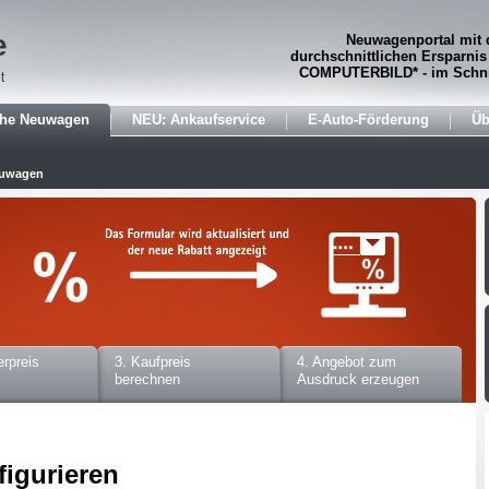
e
Neuwagenportal mit 
durchschnittlichen Ersparnis
COMPUTERBILD* - im Schni
t
che Neuwagen
NEU: Ankaufservice
E-Auto-Förderung
Üb
euwagen
erpreis
3. Kaufpreis
4. Angebot zum
berechnen
Ausdruck erzeugen
figurieren