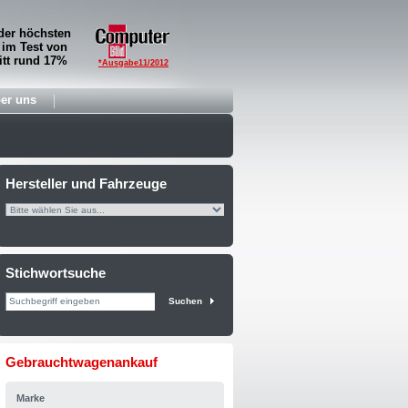
der höchsten
 im Test von
tt rund 17%
*Ausgabe11/2012
er uns
Hersteller und Fahrzeuge
Stichwortsuche
Suchen
Gebrauchtwagenankauf
Marke