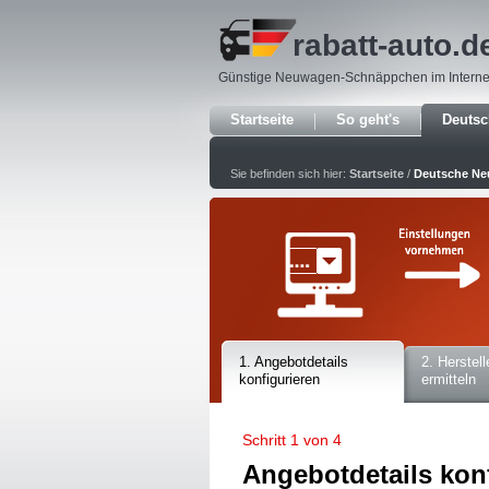
rabatt-auto
.d
Günstige Neuwagen-Schnäppchen im Interne
Startseite
So geht's
Deuts
Sie befinden sich hier:
Startseite
/
Deutsche N
1. Angebotdetails
2. Herstell
konfigurieren
ermitteln
Schritt 1 von 4
Angebotdetails kon