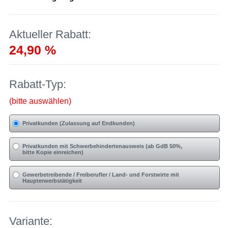
Aktueller Rabatt:
24,90 %
Rabatt-Typ:
(bitte auswählen)
Privatkunden (Zulassung auf Endkunden)
Privatkunden mit Schwerbehindertenausweis (ab GdB 50%,
bitte Kopie einreichen)
Gewerbetreibende / Freiberufler / Land- und Forstwirte mit
Haupterwerbstätigkeit
Variante: