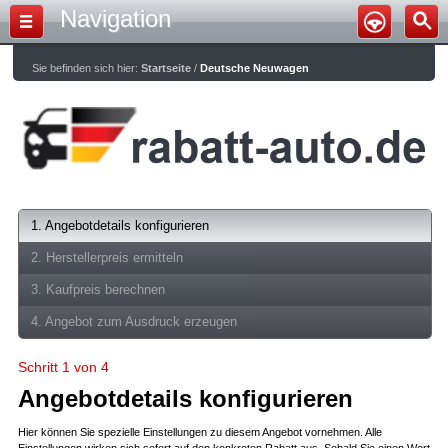
Navigation
Sie befinden sich hier:
Startseite
/
Deutsche Neuwagen
1. Angebotdetails konfigurieren
2. Herstellerpreis ermitteln
3. Kaufpreis berechnen
4. Angebot zum Ausdruck erzeugen
Schritt 1 von 4
Angebotdetails konfigurieren
Hier können Sie spezielle Einstellungen zu diesem Angebot vornehmen. Alle
Einstellungen wirken sich sofort auf den konkreten Rabatt aus. Sobald Sie einen Wert