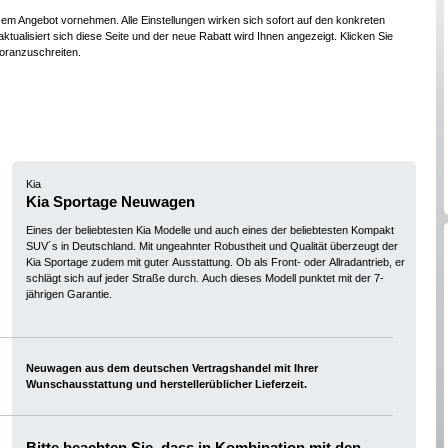
esem Angebot vornehmen. Alle Einstellungen wirken sich sofort auf den konkreten
ktualisiert sich diese Seite und der neue Rabatt wird Ihnen angezeigt. Klicken Sie
oranzuschreiten.
Kia
Kia Sportage Neuwagen
Eines der beliebtesten Kia Modelle und auch eines der beliebtesten Kompakt
SUV´s in Deutschland. Mit ungeahnter Robustheit und Qualität überzeugt der
Kia Sportage zudem mit guter Ausstattung. Ob als Front- oder Allradantrieb, er
schlägt sich auf jeder Straße durch. Auch dieses Modell punktet mit der 7-
jährigen Garantie.
Neuwagen aus dem deutschen Vertragshandel mit Ihrer
Wunschausstattung und herstellerüblicher Lieferzeit.
Bitte beachten Sie, dass in Kombination mit den