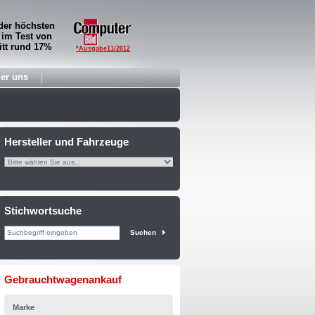
der höchsten
 im Test von
tt rund 17%
*Ausgabe11/2012
er uns
Hersteller und Fahrzeuge
Stichwortsuche
Suchen
Gebrauchtwagenankauf
Marke