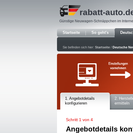
rabatt-auto
.d
Günstige Neuwagen-Schnäppchen im Interne
Startseite
So geht's
Deuts
Sie befinden sich hier:
Startseite
/
Deutsche N
1. Angebotdetails
2. Herstell
konfigurieren
ermitteln
Schritt 1 von 4
Angebotdetails kon