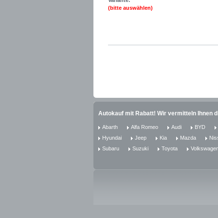
Variante:
(bitte auswählen)
Autokauf mit Rabatt! Wir vermitteln Ihnen 
Abarth
Alfa Romeo
Audi
BYD
Hyundai
Jeep
Kia
Mazda
Nis
Subaru
Suzuki
Toyota
Volkswage