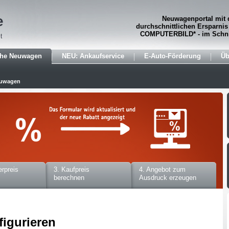
e
Neuwagenportal mit 
durchschnittlichen Ersparnis
COMPUTERBILD* - im Schni
t
che Neuwagen
NEU: Ankaufservice
E-Auto-Förderung
Üb
euwagen
erpreis
3. Kaufpreis
4. Angebot zum
berechnen
Ausdruck erzeugen
figurieren