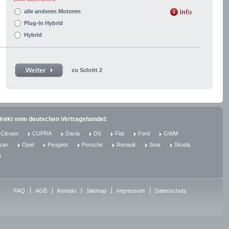
alle anderen Motoren
Plug-In Hybrid
Hybrid
zu Schritt 2
direkt vom deutschen Vertragshandel:
Citroen
CUPRA
Dacia
DS
Fiat
Ford
GWM
san
Opel
Peugeot
Porsche
Renault
Seat
Skoda
n
FAQ
AGB
Kontakt
Sitemap
Impressum
Datenschutz