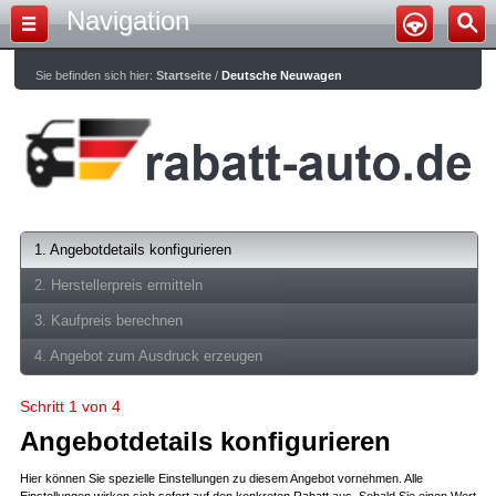
Navigation
Sie befinden sich hier:
Startseite
/
Deutsche Neuwagen
1. Angebotdetails konfigurieren
2. Herstellerpreis ermitteln
3. Kaufpreis berechnen
4. Angebot zum Ausdruck erzeugen
Schritt 1 von 4
Angebotdetails konfigurieren
Hier können Sie spezielle Einstellungen zu diesem Angebot vornehmen. Alle
Einstellungen wirken sich sofort auf den konkreten Rabatt aus. Sobald Sie einen Wert