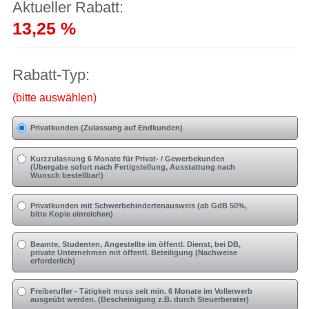
Aktueller Rabatt:
13,25 %
Rabatt-Typ:
(bitte auswählen)
Privatkunden (Zulassung auf Endkunden)
Kurzzulassung 6 Monate für Privat- / Gewerbekunden
(Übergabe sofort nach Fertigstellung, Ausstattung nach
Wunsch bestellbar!)
Privatkunden mit Schwerbehindertenausweis (ab GdB 50%,
bitte Kopie einreichen)
Beamte, Studenten, Angestellte im öffentl. Dienst, bei DB,
private Unternehmen mit öffentl. Beteiligung (Nachweise
erforderlich)
Freiberufler - Tätigkeit muss seit min. 6 Monate im Vollerwerb
ausgeübt werden. (Bescheinigung z.B. durch Steuerberater)