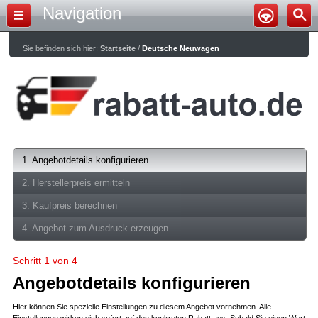
Navigation
Sie befinden sich hier:
Startseite
/
Deutsche Neuwagen
1. Angebotdetails konfigurieren
2. Herstellerpreis ermitteln
3. Kaufpreis berechnen
4. Angebot zum Ausdruck erzeugen
Schritt 1 von 4
Angebotdetails konfigurieren
Hier können Sie spezielle Einstellungen zu diesem Angebot vornehmen. Alle
Einstellungen wirken sich sofort auf den konkreten Rabatt aus. Sobald Sie einen Wert