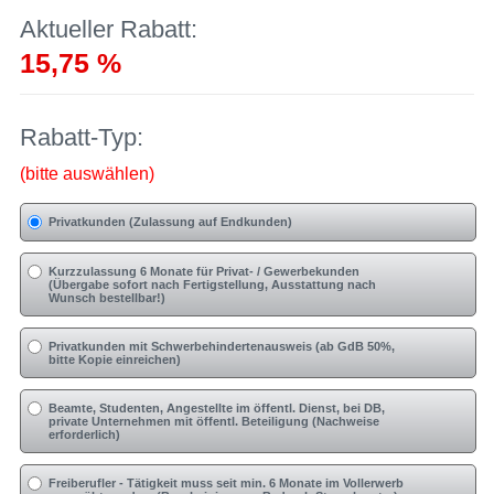
Aktueller Rabatt:
15,75 %
Rabatt-Typ:
(bitte auswählen)
Privatkunden (Zulassung auf Endkunden)
Kurzzulassung 6 Monate für Privat- / Gewerbekunden
(Übergabe sofort nach Fertigstellung, Ausstattung nach
Wunsch bestellbar!)
Privatkunden mit Schwerbehindertenausweis (ab GdB 50%,
bitte Kopie einreichen)
Beamte, Studenten, Angestellte im öffentl. Dienst, bei DB,
private Unternehmen mit öffentl. Beteiligung (Nachweise
erforderlich)
Freiberufler - Tätigkeit muss seit min. 6 Monate im Vollerwerb