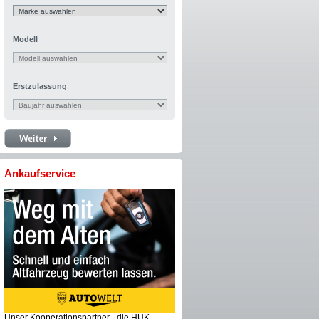
Modell
Erstzulassung
Ankaufservice
Unser Kooperationspartner - die HUK-