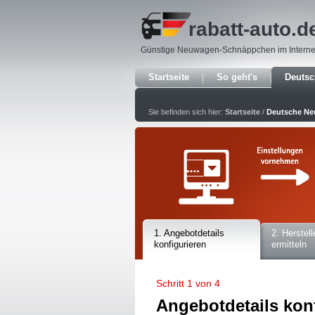
rabatt-auto
.d
Günstige Neuwagen-Schnäppchen im Interne
Startseite
So geht's
Deuts
Sie befinden sich hier:
Startseite
/
Deutsche N
1. Angebotdetails
2. Herstell
konfigurieren
ermitteln
Schritt 1 von 4
Angebotdetails kon