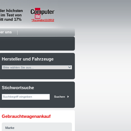
der höchsten
 im Test von
tt rund 17%
*Ausgabe11/2012
er uns
Hersteller und Fahrzeuge
Stichwortsuche
Suchen
Gebrauchtwagenankauf
Marke