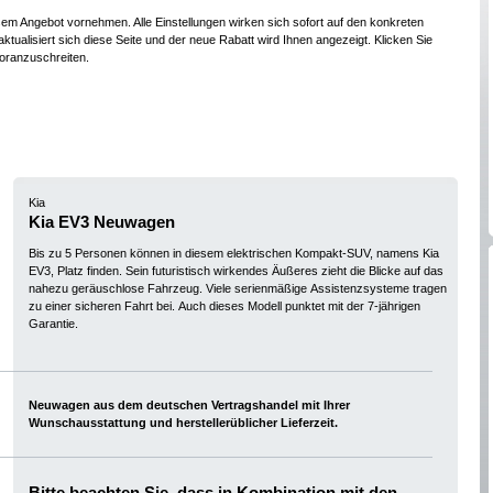
esem Angebot vornehmen. Alle Einstellungen wirken sich sofort auf den konkreten
ktualisiert sich diese Seite und der neue Rabatt wird Ihnen angezeigt. Klicken Sie
oranzuschreiten.
Kia
Kia EV3 Neuwagen
Bis zu 5 Personen können in diesem elektrischen Kompakt-SUV, namens Kia
EV3, Platz finden. Sein futuristisch wirkendes Äußeres zieht die Blicke auf das
nahezu geräuschlose Fahrzeug. Viele serienmäßige Assistenzsysteme tragen
zu einer sicheren Fahrt bei. Auch dieses Modell punktet mit der 7-jährigen
Garantie.
Neuwagen aus dem deutschen Vertragshandel mit Ihrer
Wunschausstattung und herstellerüblicher Lieferzeit.
Bitte beachten Sie, dass in Kombination mit den