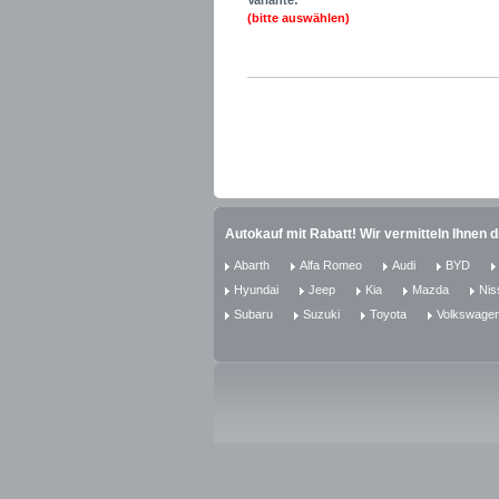
Variante:
(bitte auswählen)
Autokauf mit Rabatt! Wir vermitteln Ihnen 
Abarth
Alfa Romeo
Audi
BYD
Hyundai
Jeep
Kia
Mazda
Nis
Subaru
Suzuki
Toyota
Volkswage