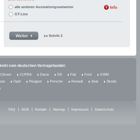
alle anderen Ausstattungsvarianten
GT-Line
zu Schritt 2
direkt vom deutschen Vertragshandel:
Citroen
CUPRA
Dacia
DS
Fiat
Ford
GWM
san
Opel
Peugeot
Porsche
Renault
Seat
Skoda
n
FAQ
AGB
Kontakt
Sitemap
Impressum
Datenschutz