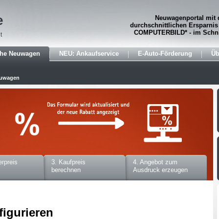
e
Neuwagenportal mit 
durchschnittlichen Ersparnis
COMPUTERBILD* - im Schni
t
che Neuwagen
NEU: Ankaufservice
E-Auto-Förderung
Üb
euwagen
erpreis
3. Kaufpreis
4. Angebot zum
berechnen
Ausdruck erzeugen
figurieren