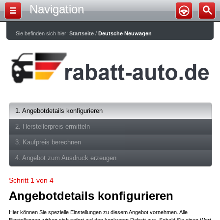
Navigation
Sie befinden sich hier:
Startseite
/
Deutsche Neuwagen
1. Angebotdetails konfigurieren
2. Herstellerpreis ermitteln
3. Kaufpreis berechnen
4. Angebot zum Ausdruck erzeugen
Schritt 1 von 4
Angebotdetails konfigurieren
Hier können Sie spezielle Einstellungen zu diesem Angebot vornehmen. Alle
Einstellungen wirken sich sofort auf den konkreten Rabatt aus. Sobald Sie einen Wert