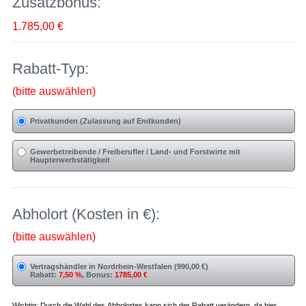
Zusatzbonus:
1.785,00 €
Rabatt-Typ:
(bitte auswählen)
Privatkunden (Zulassung auf Endkunden)
Gewerbetreibende / Freiberufler / Land- und Forstwirte mit
Haupterwerbstätigkeit
Abholort (Kosten in €):
(bitte auswählen)
Vertragshändler in Nordrhein-Westfalen (990,00 €)
Rabatt:
7,50 %
, Bonus:
1785,00 €
Wichtig: Durch die Wahl des Abholortes kann sich der Rabatt verändern, da hier