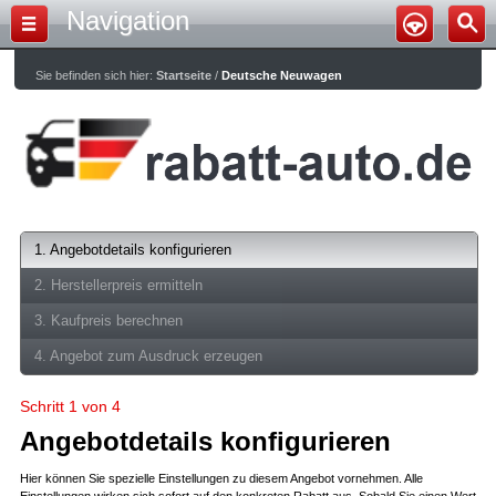
Navigation
Sie befinden sich hier:
Startseite
/
Deutsche Neuwagen
1. Angebotdetails konfigurieren
2. Herstellerpreis ermitteln
3. Kaufpreis berechnen
4. Angebot zum Ausdruck erzeugen
Schritt 1 von 4
Angebotdetails konfigurieren
Hier können Sie spezielle Einstellungen zu diesem Angebot vornehmen. Alle
Einstellungen wirken sich sofort auf den konkreten Rabatt aus. Sobald Sie einen Wert