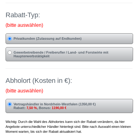
Rabatt-Typ:
(bitte auswählen)
Privatkunden (Zulassung auf Endkunden)
Gewerbetreibende / Freiberufler / Land- und Forstwirte mit
Haupterwerbstätigkeit
Abholort (Kosten in €):
(bitte auswählen)
Vertragshändler in Nordrhein-Westfalen (1350,00 €)
Rabatt:
7,50 %
, Bonus:
1190,00 €
Wichtig: Durch die Wahl des Abholortes kann sich der Rabatt verändern, da hier
Angebote unterschiedlicher Händler hinterlegt sind. Bitte nach Auswahl einen kleinen
Moment warten, bis sich der Rabatt aktualisiert hat.