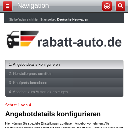
Navigation
Sie befinden sich hier:
Startseite
/
Deutsche Neuwagen
1. Angebotdetails konfigurieren
2. Herstellerpreis ermitteln
3. Kaufpreis berechnen
4. Angebot zum Ausdruck erzeugen
Schritt 1 von 4
Angebotdetails konfigurieren
Hier können Sie spezielle Einstellungen zu diesem Angebot vornehmen. Alle
Einstellungen wirken sich sofort auf den konkreten Rabatt aus. Sobald Sie einen Wert