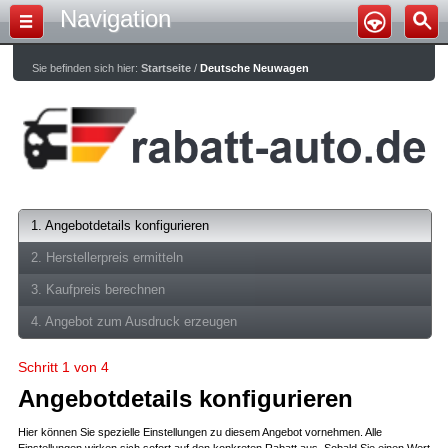
Navigation
Sie befinden sich hier:
Startseite
/
Deutsche Neuwagen
1. Angebotdetails konfigurieren
2. Herstellerpreis ermitteln
3. Kaufpreis berechnen
4. Angebot zum Ausdruck erzeugen
Schritt 1 von 4
Angebotdetails konfigurieren
Hier können Sie spezielle Einstellungen zu diesem Angebot vornehmen. Alle
Einstellungen wirken sich sofort auf den konkreten Rabatt aus. Sobald Sie einen Wert