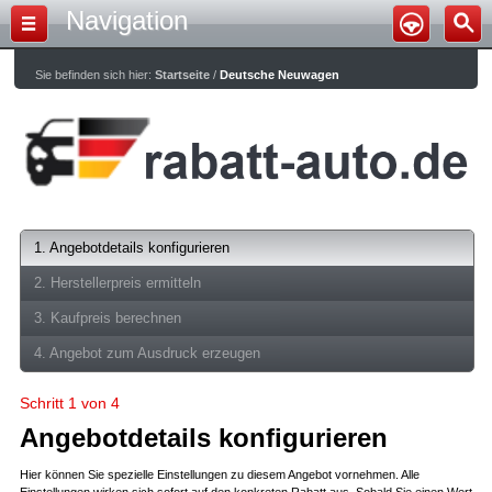
Navigation
Sie befinden sich hier:
Startseite
/
Deutsche Neuwagen
1. Angebotdetails konfigurieren
2. Herstellerpreis ermitteln
3. Kaufpreis berechnen
4. Angebot zum Ausdruck erzeugen
Schritt 1 von 4
Angebotdetails konfigurieren
Hier können Sie spezielle Einstellungen zu diesem Angebot vornehmen. Alle
Einstellungen wirken sich sofort auf den konkreten Rabatt aus. Sobald Sie einen Wert