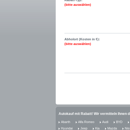
Rabatt-Typ:
(bitte auswählen)
Abholort (Kosten in €):
(bitte auswählen)
Autokauf mit Rabatt! Wir vermitteln Ihnen 
Abarth
Alfa Romeo
Audi
BYD
Hyundai
Jeep
Kia
Mazda
Nis