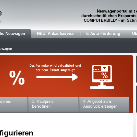
e
Neuwagenportal mit 
durchschnittlichen Ersparnis
COMPUTERBILD* - im Schni
t
che Neuwagen
NEU: Ankaufservice
E-Auto-Förderung
Üb
euwagen
erpreis
3. Kaufpreis
4. Angebot zum
berechnen
Ausdruck erzeugen
figurieren