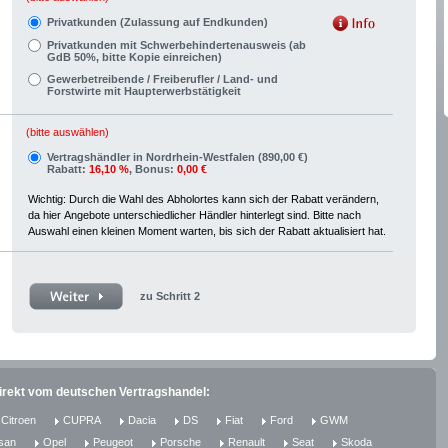
Privatkunden (Zulassung auf Endkunden)
Privatkunden mit Schwerbehindertenausweis (ab
GdB 50%, bitte Kopie einreichen)
Gewerbetreibende / Freiberufler / Land- und
Forstwirte mit Haupterwerbstätigkeit
(bitte auswählen)
Vertragshändler in Nordrhein-Westfalen (890,00 €)
Rabatt:
16,10 %
, Bonus:
0,00 €
Wichtig: Durch die Wahl des Abholortes kann sich der Rabatt verändern,
da hier Angebote unterschiedlicher Händler hinterlegt sind. Bitte nach
Auswahl einen kleinen Moment warten, bis sich der Rabatt aktualisiert hat.
zu Schritt 2
direkt vom deutschen Vertragshandel:
Citroen
CUPRA
Dacia
DS
Fiat
Ford
GWM
san
Opel
Peugeot
Porsche
Renault
Seat
Skoda