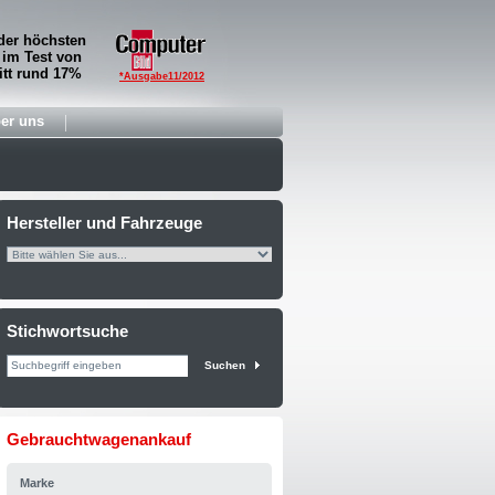
der höchsten
 im Test von
tt rund 17%
*Ausgabe11/2012
er uns
Hersteller und Fahrzeuge
Stichwortsuche
Suchen
Gebrauchtwagenankauf
Marke