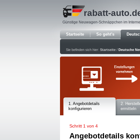
rabatt-auto
.d
Günstige Neuwagen-Schnäppchen im Interne
Startseite
So geht's
Deuts
Sie befinden sich hier:
Startseite
/
Deutsche N
1. Angebotdetails
2. Herstell
konfigurieren
ermitteln
Schritt 1 von 4
Angebotdetails kon