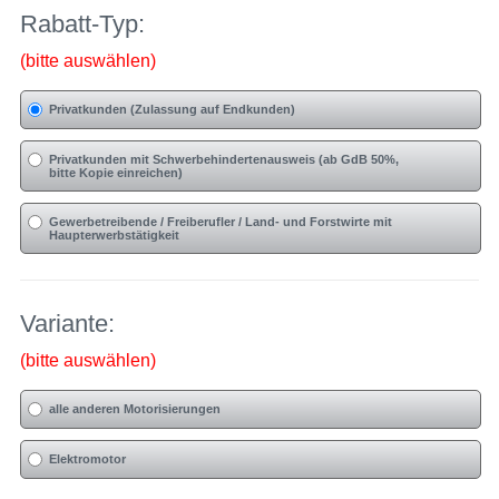
Rabatt-Typ:
(bitte auswählen)
Privatkunden (Zulassung auf Endkunden)
Privatkunden mit Schwerbehindertenausweis (ab GdB 50%,
bitte Kopie einreichen)
Gewerbetreibende / Freiberufler / Land- und Forstwirte mit
Haupterwerbstätigkeit
Variante:
(bitte auswählen)
alle anderen Motorisierungen
Elektromotor