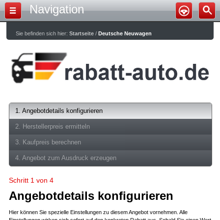
Navigation
Sie befinden sich hier:
Startseite
/
Deutsche Neuwagen
1. Angebotdetails konfigurieren
2. Herstellerpreis ermitteln
3. Kaufpreis berechnen
4. Angebot zum Ausdruck erzeugen
Schritt 1 von 4
Angebotdetails konfigurieren
Hier können Sie spezielle Einstellungen zu diesem Angebot vornehmen. Alle
Einstellungen wirken sich sofort auf den konkreten Rabatt aus. Sobald Sie einen Wert