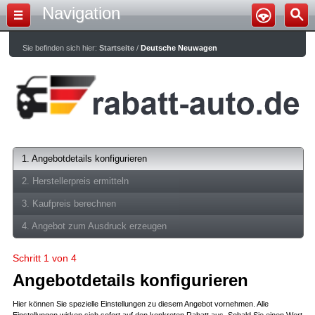
Navigation
Sie befinden sich hier:
Startseite
/
Deutsche Neuwagen
1. Angebotdetails konfigurieren
2. Herstellerpreis ermitteln
3. Kaufpreis berechnen
4. Angebot zum Ausdruck erzeugen
Schritt 1 von 4
Angebotdetails konfigurieren
Hier können Sie spezielle Einstellungen zu diesem Angebot vornehmen. Alle
Einstellungen wirken sich sofort auf den konkreten Rabatt aus. Sobald Sie einen Wert