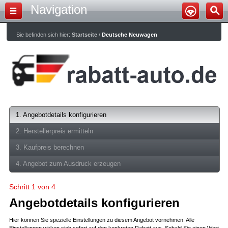
Navigation
Sie befinden sich hier:
Startseite
/
Deutsche Neuwagen
1. Angebotdetails konfigurieren
2. Herstellerpreis ermitteln
3. Kaufpreis berechnen
4. Angebot zum Ausdruck erzeugen
Schritt 1 von 4
Angebotdetails konfigurieren
Hier können Sie spezielle Einstellungen zu diesem Angebot vornehmen. Alle
Einstellungen wirken sich sofort auf den konkreten Rabatt aus. Sobald Sie einen Wert