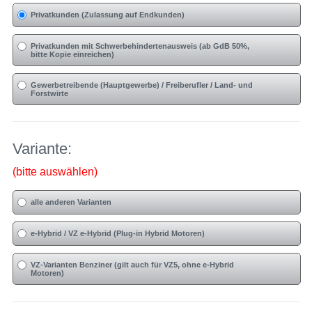
Privatkunden (Zulassung auf Endkunden)
Privatkunden mit Schwerbehindertenausweis (ab GdB 50%,
bitte Kopie einreichen)
Gewerbetreibende (Hauptgewerbe) / Freiberufler / Land- und
Forstwirte
Variante:
(bitte auswählen)
alle anderen Varianten
e-Hybrid / VZ e-Hybrid (Plug-in Hybrid Motoren)
VZ-Varianten Benziner (gilt auch für VZ5, ohne e-Hybrid
Motoren)