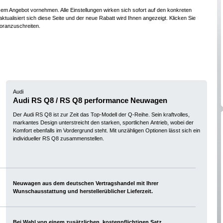
esem Angebot vornehmen. Alle Einstellungen wirken sich sofort auf den konkreten
ktualisiert sich diese Seite und der neue Rabatt wird Ihnen angezeigt. Klicken Sie
oranzuschreiten.
Audi
Audi RS Q8 / RS Q8 performance Neuwagen
Der Audi RS Q8 ist zur Zeit das Top-Modell der Q-Reihe. Sein kraftvolles,
markantes Design unterstreicht den starken, sportlichen Antrieb, wobei der
Komfort ebenfalls im Vordergrund steht. Mit unzähligen Optionen lässt sich ein
individueller RS Q8 zusammenstellen.
Neuwagen aus dem deutschen Vertragshandel mit Ihrer
Wunschausstattung und herstellerüblicher Lieferzeit.
Bei Wahl von einem zusätzlichen, kostenpflichtigen Satz