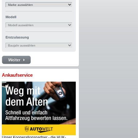
Modell
Erstzulassung
Ankaufservice
Unser Kooperationspartner - die HUK-