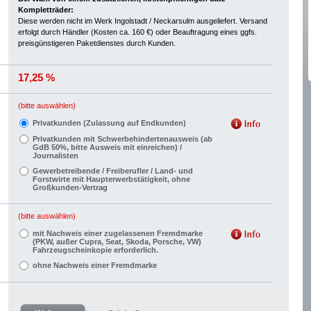
Kompletträder:
Diese werden nicht im Werk Ingolstadt / Neckarsulm ausgeliefert. Versand
erfolgt durch Händler (Kosten ca. 160 €) oder Beauftragung eines ggfs.
preisgünstigeren Paketdienstes durch Kunden.
17,25 %
(bitte auswählen)
Privatkunden (Zulassung auf Endkunden)
Privatkunden mit Schwerbehindertenausweis (ab
GdB 50%, bitte Ausweis mit einreichen) /
Journalisten
Gewerbetreibende / Freiberufler / Land- und
Forstwirte mit Haupterwerbstätigkeit, ohne
Großkunden-Vertrag
(bitte auswählen)
mit Nachweis einer zugelassenen Fremdmarke
(PKW, außer Cupra, Seat, Skoda, Porsche, VW)
Fahrzeugscheinkopie erforderlich.
ohne Nachweis einer Fremdmarke