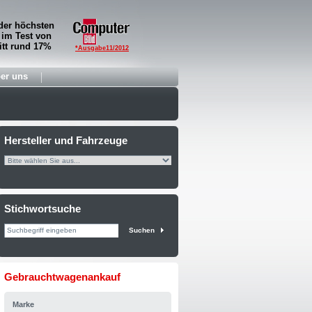
der höchsten
 im Test von
tt rund 17%
*Ausgabe11/2012
er uns
Hersteller und Fahrzeuge
Stichwortsuche
Suchen
Gebrauchtwagenankauf
Marke