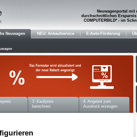
e
Neuwagenportal mit 
durchschnittlichen Ersparnis
COMPUTERBILD* - im Schni
t
che Neuwagen
NEU: Ankaufservice
E-Auto-Förderung
Üb
euwagen
erpreis
3. Kaufpreis
4. Angebot zum
berechnen
Ausdruck erzeugen
figurieren