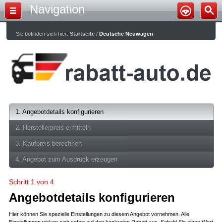
Navigation
Sie befinden sich hier:
Startseite
/
Deutsche Neuwagen
1. Angebotdetails konfigurieren
2. Herstellerpreis ermitteln
3. Kaufpreis berechnen
4. Angebot zum Ausdruck erzeugen
Schritt 1 von 4
Angebotdetails konfigurieren
Hier können Sie spezielle Einstellungen zu diesem Angebot vornehmen. Alle
Einstellungen wirken sich sofort auf den konkreten Rabatt aus. Sobald Sie einen Wert