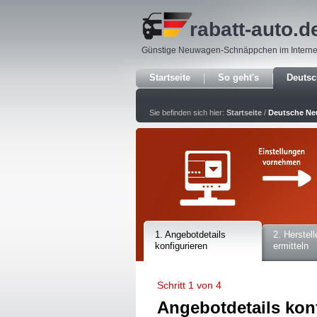
rabatt-auto
.d
Günstige Neuwagen-Schnäppchen im Interne
Startseite
So geht's
Deuts
Sie befinden sich hier:
Startseite
/
Deutsche N
1. Angebotdetails
2. Herstell
konfigurieren
ermitteln
Schritt 1 von 4
Angebotdetails kon