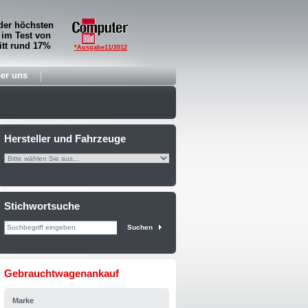
der höchsten
 im Test von
tt rund 17%
*Ausgabe11/2012
er uns
Hersteller und Fahrzeuge
Stichwortsuche
Suchen
Gebrauchtwagenankauf
Marke