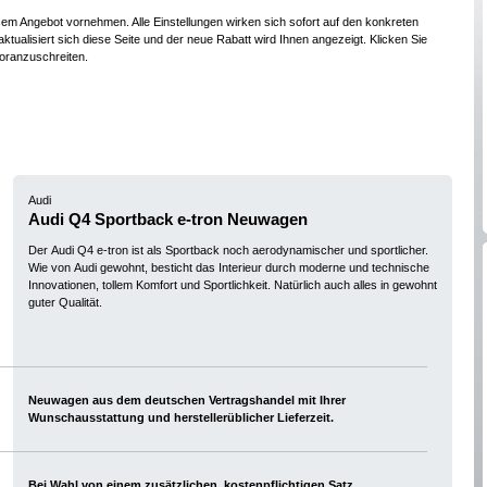
esem Angebot vornehmen. Alle Einstellungen wirken sich sofort auf den konkreten
ktualisiert sich diese Seite und der neue Rabatt wird Ihnen angezeigt. Klicken Sie
oranzuschreiten.
Audi
Audi Q4 Sportback e-tron Neuwagen
Der Audi Q4 e-tron ist als Sportback noch aerodynamischer und sportlicher.
Wie von Audi gewohnt, besticht das Interieur durch moderne und technische
Innovationen, tollem Komfort und Sportlichkeit. Natürlich auch alles in gewohnt
guter Qualität.
Neuwagen aus dem deutschen Vertragshandel mit Ihrer
Wunschausstattung und herstellerüblicher Lieferzeit.
Bei Wahl von einem zusätzlichen, kostenpflichtigen Satz