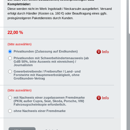
Kompletträder:
Diese werden nicht im Werk Ingolstadt / Neckarsulm ausgeliefert. Versand
erfolgt durch Händler (Kosten ca. 160 €) oder Beauftragung eines ggfs.
preisgünstigeren Paketdienstes durch Kunden.
22,00 %
(bitte auswählen)
Privatkunden (Zulassung auf Endkunden)
Privatkunden mit Schwerbehindertenausweis (ab
GdB 50%, bitte Ausweis mit einreichen) /
Journalisten
Gewerbetreibende / Freiberufler / Land- und
Forstwirte mit Haupterwerbstätigkeit, ohne
Großkunden-Vertrag
(bitte auswählen)
mit Nachweis einer zugelassenen Fremdmarke
(PKW, außer Cupra, Seat, Skoda, Porsche, VW)
Fahrzeugscheinkopie erforderlich.
ohne Nachweis einer Fremdmarke