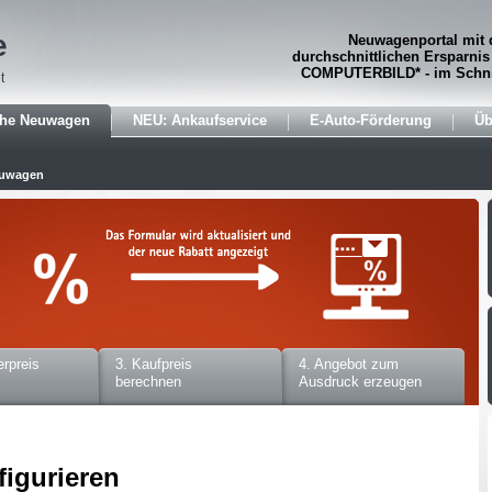
e
Neuwagenportal mit 
durchschnittlichen Ersparnis
COMPUTERBILD* - im Schni
t
che Neuwagen
NEU: Ankaufservice
E-Auto-Förderung
Üb
euwagen
erpreis
3. Kaufpreis
4. Angebot zum
berechnen
Ausdruck erzeugen
figurieren